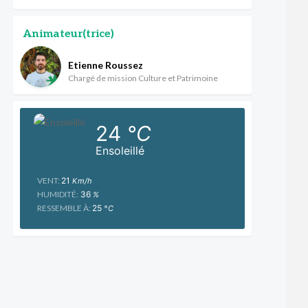
Animateur(trice)
Etienne Roussez
Chargé de mission Culture et Patrimoine
24
°C
Ensoleillé
VENT:
21
Km/h
HUMIDITÉ:
36
%
RESSEMBLE À:
25
°C