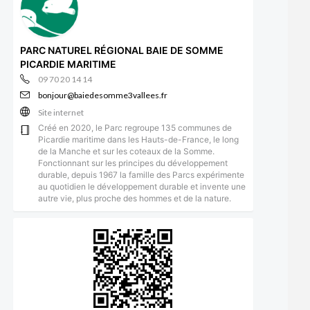
PARC NATUREL RÉGIONAL BAIE DE SOMME
PICARDIE MARITIME
09 70 20 14 14
bonjour@baiedesomme3vallees.fr
Site internet
Créé en 2020, le Parc regroupe 135 communes de
Picardie maritime dans les Hauts-de-France, le long
de la Manche et sur les coteaux de la Somme.
Fonctionnant sur les principes du développement
durable, depuis 1967 la famille des Parcs expérimente
au quotidien le développement durable et invente une
autre vie, plus proche des hommes et de la nature.