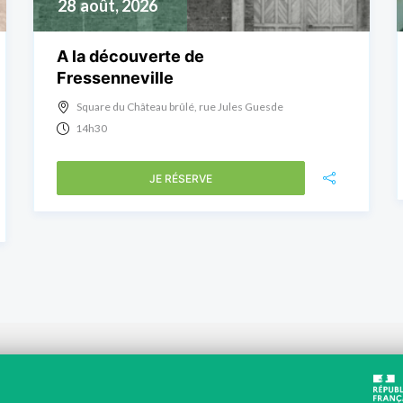
28
août, 2026
A la découverte de
Fressenneville
Square du Château brûlé, rue Jules Guesde
14h30
JE RÉSERVE