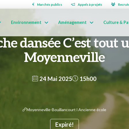
Marchés publics
Appels à projets
Recrut
Environnement
Aménagement
Culture & Pa
he dansée C’est tout u
Moyenneville
24 Mai 2025
15h00
Moyenneville-Bouillancourt l Ancienne école
Expiré!