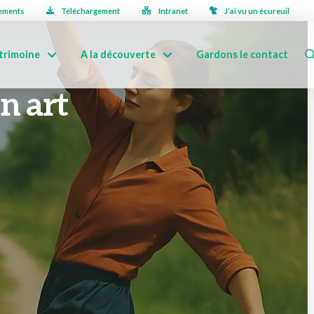
ements
Téléchargement
Intranet
J’ai vu un écureuil
trimoine
A la découverte
Gardons le contact
n art