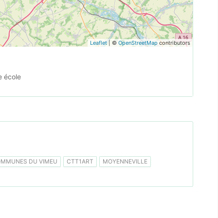
Leaflet
| ©
OpenStreetMap
contributors
e école
MMUNES DU VIMEU
CTT1ART
MOYENNEVILLE