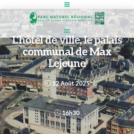
L’hôtel de ville, le palais
communal de Max
Lejeune
12 Août 2025
16h30