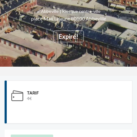
Abbeville | Kiosque centre-ville
place Max Lejeune 80100 Abbeville
Expiré!
TARIF
4€