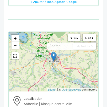
+ Ajouter à mon Agenda Google
<!--
-->
+
Prev
Next
−
My Position
Leaflet
| ©
OpenStreetMap
contributors
Localisation
Abbeville | Kiosque centre-ville