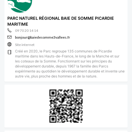
PARC NATUREL RÉGIONAL BAIE DE SOMME PICARDIE
MARITIME
09 70 20 14 14
bonjour@baiedesomme3vallees.fr
Site internet
Créé en 2020, le Parc regroupe 135 communes de Picardie
maritime dans les Hauts-de-France, le long de la Manche et sur
les coteaux de la Somme. Fonctionnant sur les principes du
développement durable, depuis 1967 la famille des Parcs
expérimente au quotidien le développement durable et invente une
autre vie, plus proche des hommes et de la nature.