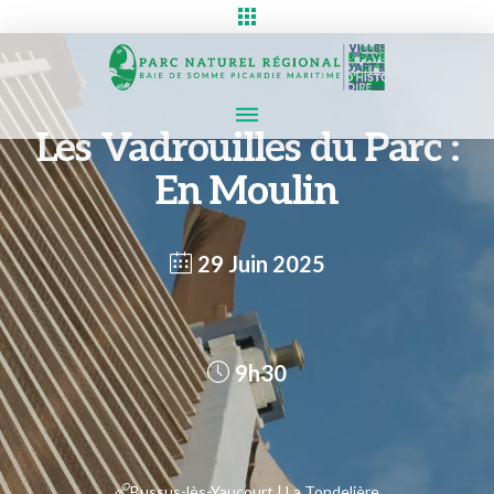
Les Vadrouilles du Parc :
En Moulin
29 Juin 2025
9h30
Bussus-lès-Yaucourt | La Tondelière