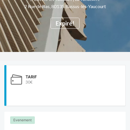
2 Rue de Bas, 80135 Bussus-lès-Yaucourt
Expiré!
TARIF
30€
Evenement