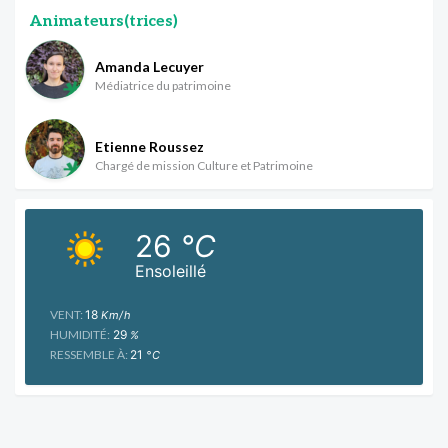
Animateurs(trices)
Amanda Lecuyer
Médiatrice du patrimoine
Etienne Roussez
Chargé de mission Culture et Patrimoine
26
°C
Ensoleillé
VENT:
18
Km/h
HUMIDITÉ:
29
%
RESSEMBLE À:
21
°C