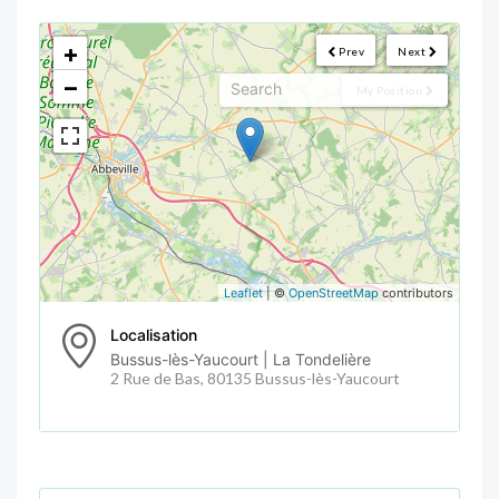
<!--
-->
+
Prev
Next
−
My Position
Leaflet
| ©
OpenStreetMap
contributors
Localisation
Bussus-lès-Yaucourt | La Tondelière
2 Rue de Bas, 80135 Bussus-lès-Yaucourt