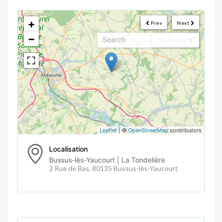
<!--
-->
+
Prev
Next
−
My Position
Leaflet
| ©
OpenStreetMap
contributors
Localisation
Bussus-lès-Yaucourt | La Tondelière
2 Rue de Bas, 80135 Bussus-lès-Yaucourt