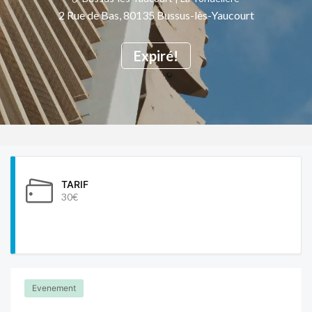
2 Rue de Bas, 80135 Bussus-lès-Yaucourt
Expiré!
TARIF
30€
Evenement