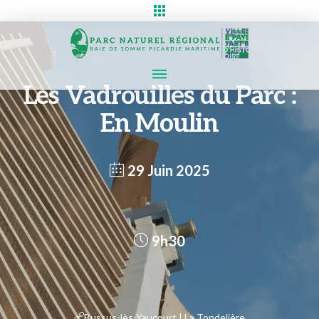
Les Vadrouilles du Parc :
En Moulin
29 Juin 2025
9h30
Bussus-lès-Yaucourt | La Tondelière