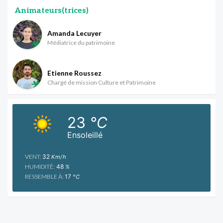
Animateurs(trices)
Amanda Lecuyer
Médiatrice du patrimoine
Etienne Roussez
Chargé de mission Culture et Patrimoine
23
°C
Ensoleillé
VENT:
32
Km/h
HUMIDITÉ:
48
%
RESSEMBLE À:
17
°C