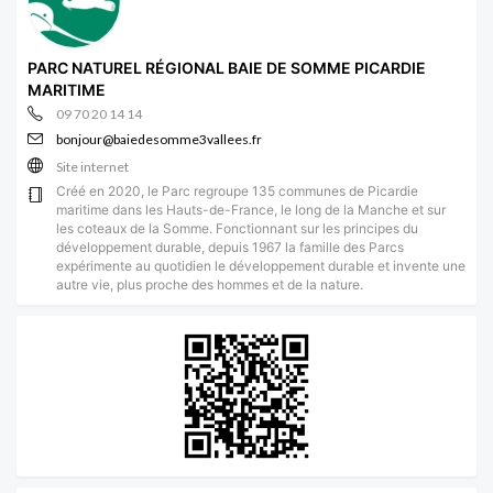
PARC NATUREL RÉGIONAL BAIE DE SOMME PICARDIE
MARITIME
09 70 20 14 14
bonjour@baiedesomme3vallees.fr
Site internet
Créé en 2020, le Parc regroupe 135 communes de Picardie
maritime dans les Hauts-de-France, le long de la Manche et sur
les coteaux de la Somme. Fonctionnant sur les principes du
développement durable, depuis 1967 la famille des Parcs
expérimente au quotidien le développement durable et invente une
autre vie, plus proche des hommes et de la nature.