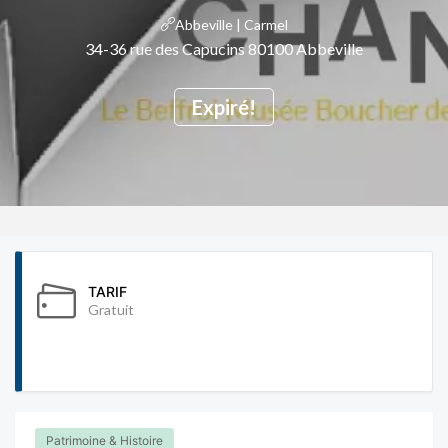
Abbeville | Carmel
34-36 rue des Capucins 80100 Abbeville
Expiré!
TARIF
Gratuit
Patrimoine & Histoire