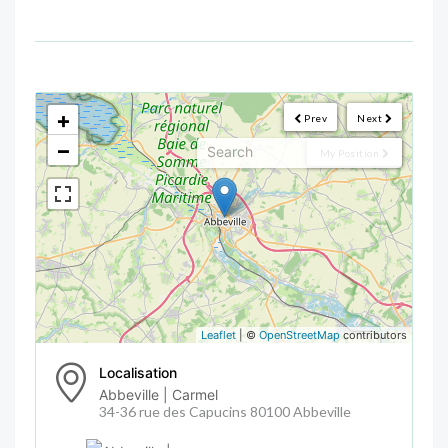
<!--
-->
+
Prev
Next
−
My Position
Leaflet
| ©
OpenStreetMap
contributors
Localisation
Abbeville | Carmel
34-36 rue des Capucins 80100 Abbeville