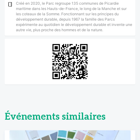
Créé en 2020, le Parc regroupe 135 communes de Picardie
maritime dans les Hauts-de-France, le long de la Manche et sur
les coteaux de la Somme. Fonctionnant sur les principes du
développement durable, depuis 1967 la famille des Parcs
expérimente au quotidien le développement durable et invente une
autre vie, plus proche des hommes et de la nature.
Événements similaires