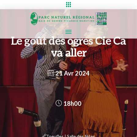
Le goût des ogres Cie Ca
va aller
21 Avr 2024
18h00
Toeufles | Salle des fêtes