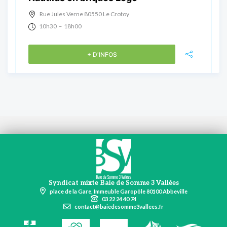
Rue Jules Verne 80550 Le Crotoy
-
10h30
18h00
+ D'INFOS
Syndicat mixte Baie de Somme 3 Vallées
place de la Gare, Immeuble Garopôle 80100 Abbeville
03 22 24 40 74
contact@baiedesomme3vallees.fr