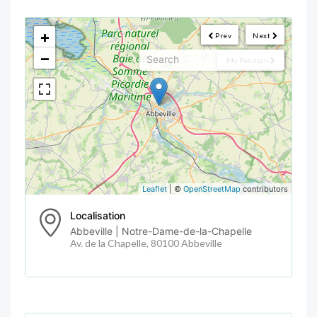
<!--
-->
+
Prev
Next
−
My Position
Leaflet
| ©
OpenStreetMap
contributors
Localisation
Abbeville | Notre-Dame-de-la-Chapelle
Av. de la Chapelle, 80100 Abbeville