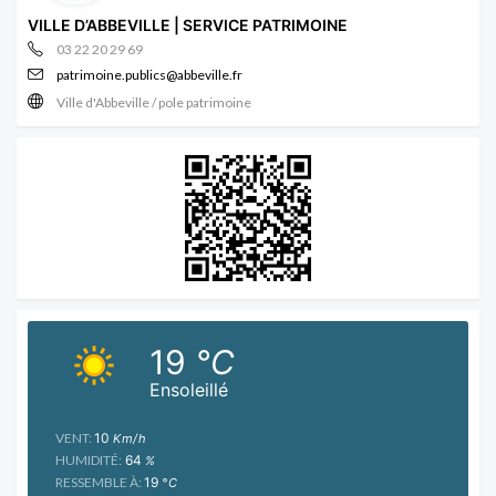
VILLE D’ABBEVILLE | SERVICE PATRIMOINE
03 22 20 29 69
patrimoine.publics@abbeville.fr
Ville d'Abbeville / pole patrimoine
19
°C
Ensoleillé
VENT:
10
Km/h
HUMIDITÉ:
64
%
RESSEMBLE À:
19
°C