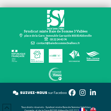
Syndicat mixte Baie de Somme 3 Vallées
place de la Gare, Immeuble Garopôle 80100 Abbeville
03 22 24 40 74
contact@baiedesomme3vallees.fr
Suivez-nous
sur Face
Tous droits réservés - Syndicat mixte Baie de Somme 3 Vallées
Garopole, pl. de la Gare 80100 Abbeville | 03 22 24 40 74