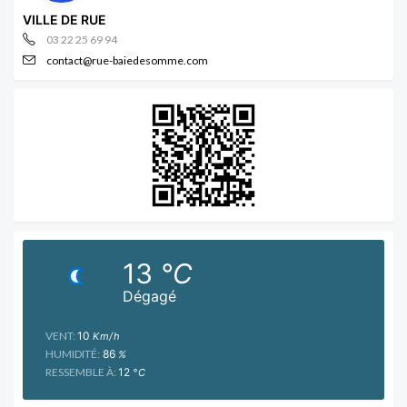
VILLE DE RUE
03 22 25 69 94
contact@rue-baiedesomme.com
13
°C
Dégagé
VENT:
10
Km/h
HUMIDITÉ:
86
%
RESSEMBLE À:
12
°C