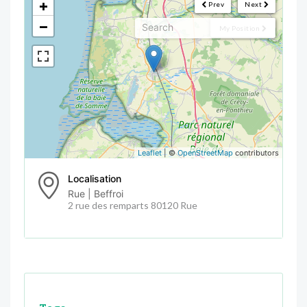
+
Prev
Next
−
My Position
Leaflet
| ©
OpenStreetMap
contributors
Localisation
Rue | Beffroi
2 rue des remparts 80120 Rue