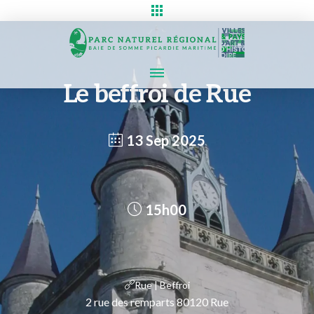
Le beffroi de Rue
13 Sep 2025
15h00
Rue | Beffroi
2 rue des remparts 80120 Rue