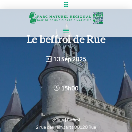
Le beffroi de Rue
13 Sep 2025
15h00
Rue | Beffroi
2 rue des remparts 80120 Rue