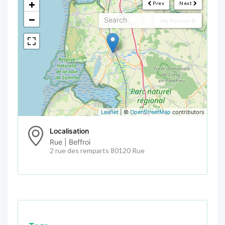
+
Prev
Next
−
My Position
Leaflet
| ©
OpenStreetMap
contributors
Localisation
Rue | Beffroi
2 rue des remparts 80120 Rue