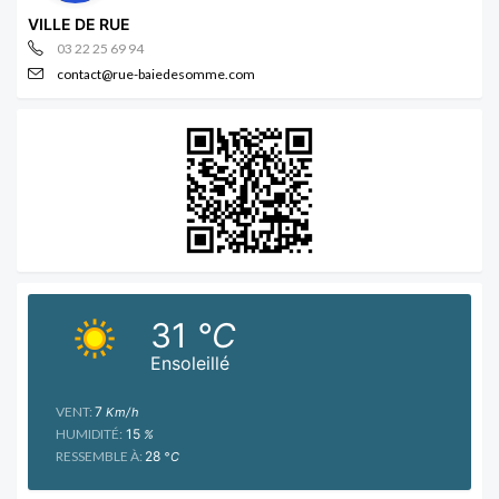
VILLE DE RUE
03 22 25 69 94
contact@rue-baiedesomme.com
31
°C
Ensoleillé
VENT:
7
Km/h
HUMIDITÉ:
15
%
RESSEMBLE À:
28
°C