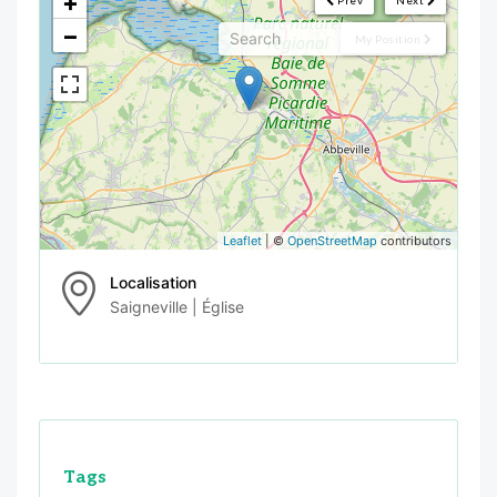
+
Prev
Next
−
My Position
Leaflet
| ©
OpenStreetMap
contributors
Localisation
Saigneville | Église
Tags