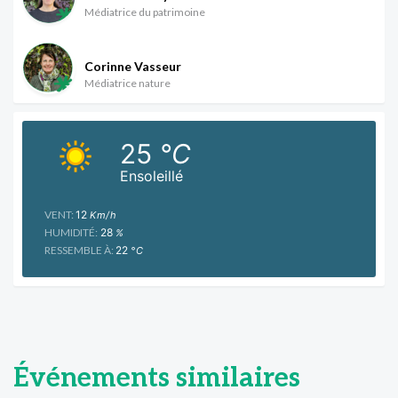
Médiatrice du patrimoine
Corinne Vasseur
Médiatrice nature
25
°C
Ensoleillé
VENT:
12
Km/h
HUMIDITÉ:
28
%
RESSEMBLE À:
22
°C
Événements similaires