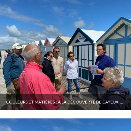
COULEURS ET MATIÈRES : À LA DÉCOUVERTE DE CAYEUX-SUR-MER | SPÉCIALE FAMILLE