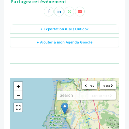
Partagez cet événement
+ Exportation iCal / Outlook
+ Ajouter à mon Agenda Google
<!--
-->
+
Prev
Next
−
My Position