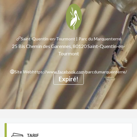
Saint-Quentin-en-Tourmont | Parc du Marquenterre
25 Bis Chemin des Garennes, 80120 Saint-Quentin-en-
Tourmont
Site Web
https://www.facebook.com/parcdumarquenterre/
Expiré!
TARIF