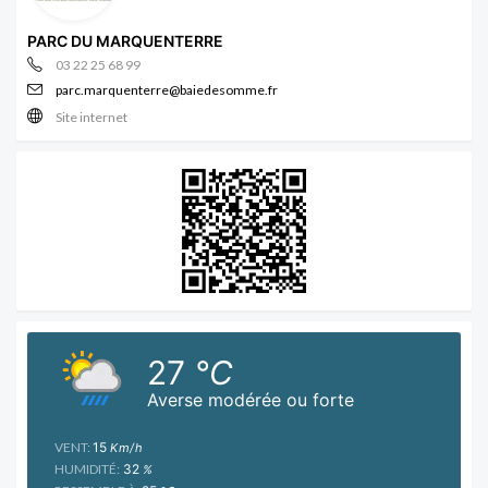
PARC DU MARQUENTERRE
03 22 25 68 99
parc.marquenterre@baiedesomme.fr
Site internet
27
°C
Averse modérée ou forte
VENT:
15
Km/h
HUMIDITÉ:
32
%