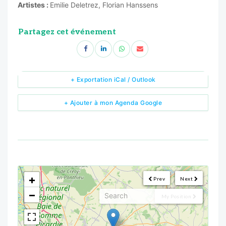
Artistes :
Emilie Deletrez, Florian Hanssens
Partagez cet événement
+ Exportation iCal / Outlook
+ Ajouter à mon Agenda Google
<!--
-->
+
Prev
Next
−
My Position