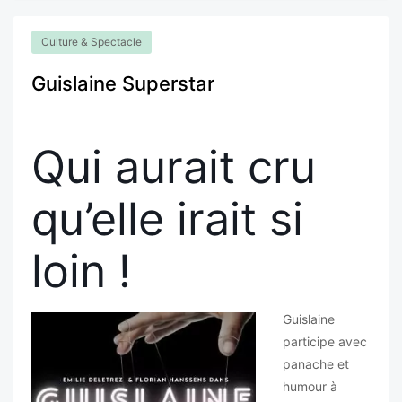
Culture & Spectacle
Guislaine Superstar
Qui aurait cru
qu’elle irait si
loin !
Guislaine
participe avec
panache et
humour à