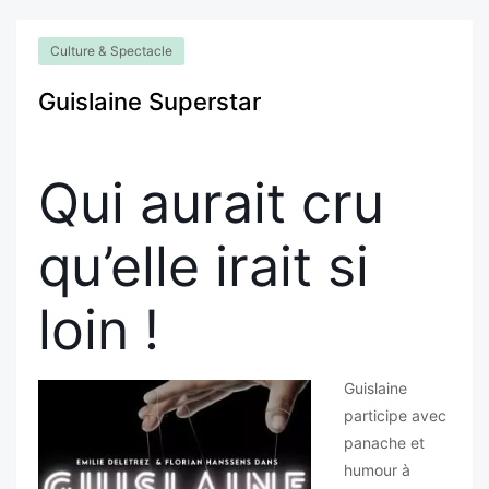
Culture & Spectacle
Guislaine Superstar
Qui aurait cru
qu’elle irait si
loin !
Guislaine
participe avec
panache et
humour à