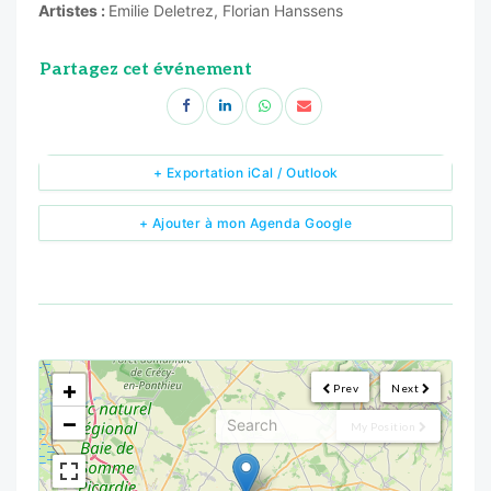
Artistes :
Emilie Deletrez, Florian Hanssens
Partagez cet événement
+ Exportation iCal / Outlook
+ Ajouter à mon Agenda Google
<!--
-->
+
Prev
Next
−
My Position