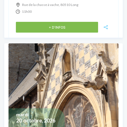
Rue de la chasse à vache, 80510 Long
11h00
+ D'INFOS
mardi
20
octobre, 2026