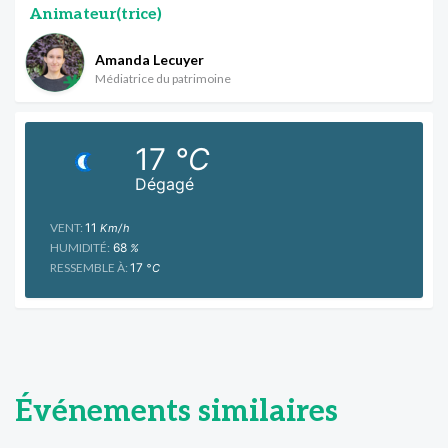
Animateur(trice)
Amanda Lecuyer
Médiatrice du patrimoine
17
°C
Dégagé
VENT:
11
Km/h
HUMIDITÉ:
68
%
RESSEMBLE À:
17
°C
Événements similaires