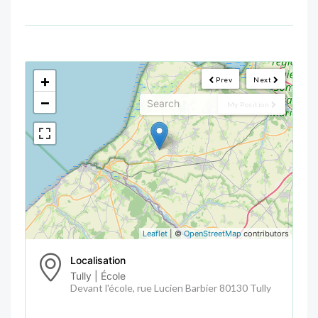
<!--
-->
+
Prev
Next
−
My Position
Leaflet
| ©
OpenStreetMap
contributors
Localisation
Tully | École
Devant l'école, rue Lucien Barbier 80130 Tully