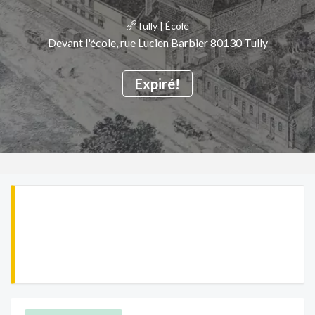
Tully | École
Devant l'école, rue Lucien Barbier 80130 Tully
Expiré!