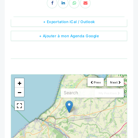
+ Exportation iCal / Outlook
+ Ajouter à mon Agenda Google
<!--
-->
+
Prev
Next
−
My Position