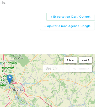
uds.
+ Exportation iCal / Outlook
+ Ajouter à mon Agenda Google
Prev
Next
My Position