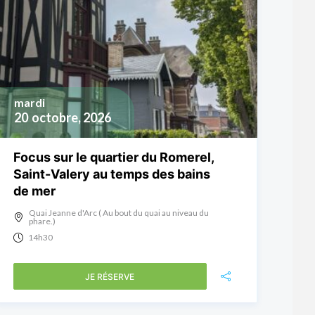
mardi
20
octobre, 2026
Focus sur le quartier du Romerel,
Saint-Valery au temps des bains
de mer
Quai Jeanne d'Arc ( Au bout du quai au niveau du
phare.)
14h30
JE RÉSERVE