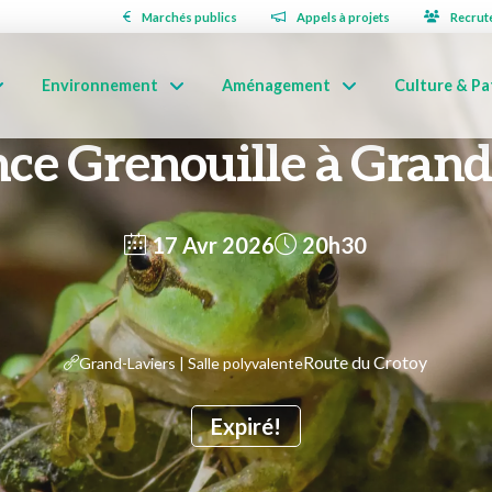
Marchés publics
Appels à projets
Recrut
Environnement
Aménagement
Culture & Pa
ce Grenouille à Grand
17 Avr 2026
20h30
Route du Crotoy
Grand-Laviers | Salle polyvalente
Expiré!