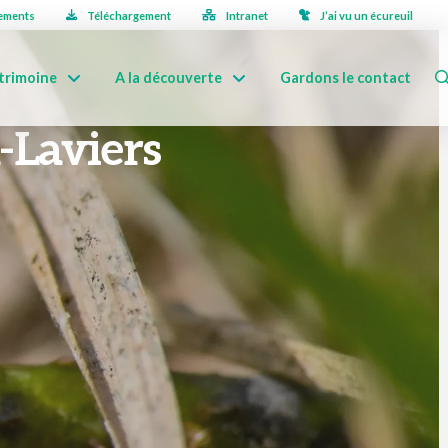
ements
Téléchargement
Intranet
J’ai vu un écureuil
trimoine
A la découverte
Gardons le contact
-Laviers