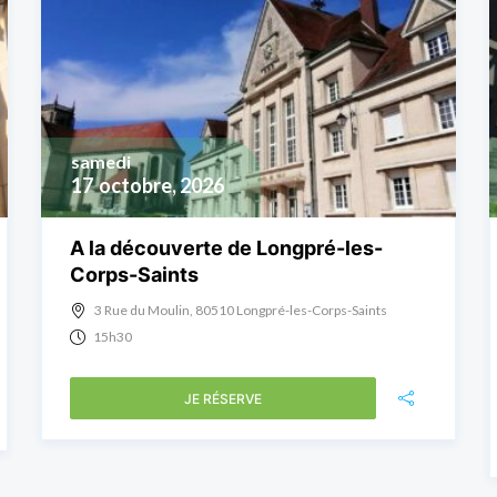
samedi
17
octobre, 2026
A la découverte de Longpré-les-
Corps-Saints
3 Rue du Moulin, 80510 Longpré-les-Corps-Saints
15h30
JE RÉSERVE