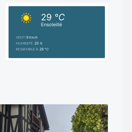
29
°C
Ensoleillé
VENT:
9
Km/h
HUMIDITÉ:
20
%
RESSEMBLE À:
26
°C