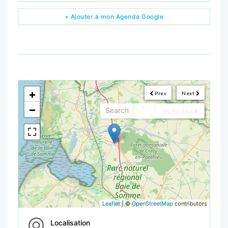
+ Ajouter à mon Agenda Google
<!--
-->
+
Prev
Next
−
My Position
Leaflet
| ©
OpenStreetMap
contributors
Localisation