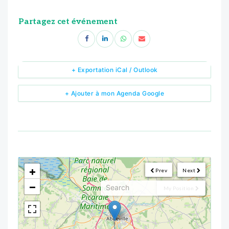
Partagez cet événement
+ Exportation iCal / Outlook
+ Ajouter à mon Agenda Google
<!--
-->
+
Prev
Next
−
My Position