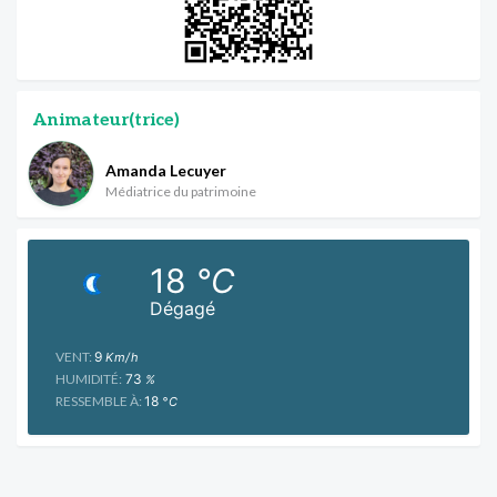
Animateur(trice)
Amanda Lecuyer
Médiatrice du patrimoine
18
°C
Dégagé
VENT:
9
Km/h
HUMIDITÉ:
73
%
RESSEMBLE À:
18
°C