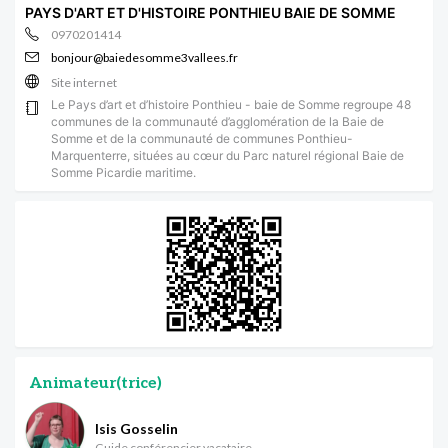
PAYS D'ART ET D'HISTOIRE PONTHIEU BAIE DE SOMME
0970201414
bonjour@baiedesomme3vallees.fr
Site internet
Le Pays d’art et d’histoire Ponthieu - baie de Somme regroupe 48
communes de la communauté d’agglomération de la Baie de
Somme et de la communauté de communes Ponthieu-
Marquenterre, situées au cœur du Parc naturel régional Baie de
Somme Picardie maritime.
Animateur(trice)
Isis Gosselin
Guide conférencier vacataire