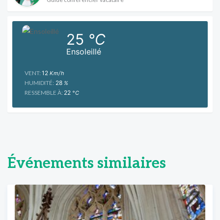
25
°C
Ensoleillé
VENT:
12
Km/h
HUMIDITÉ:
28
%
RESSEMBLE À:
22
°C
Événements similaires