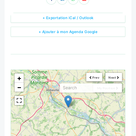
+ Exportation iCal / Outlook
+ Ajouter à mon Agenda Google
<!--
-->
+
Prev
Next
−
My Position