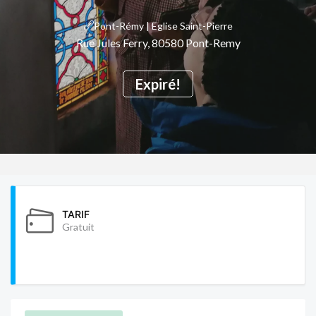
Pont-Rémy | Eglise Saint-Pierre
Rue Jules Ferry, 80580 Pont-Remy
Expiré!
TARIF
Gratuit