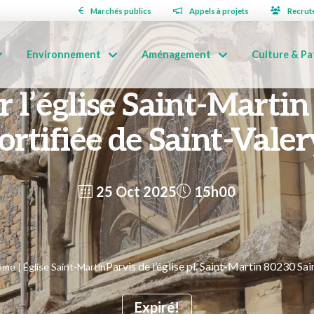
Marchés publics
Appels à projets
Recrut
Environnement
Aménagement
Culture & Pa
 l’église Saint-Martin 
fortifiée de Saint-Valer
25 Oct 2025
15h00
Parvis de l’église pl. Saint-Martin 80230 S
me | Église Saint-Martin
Expiré!