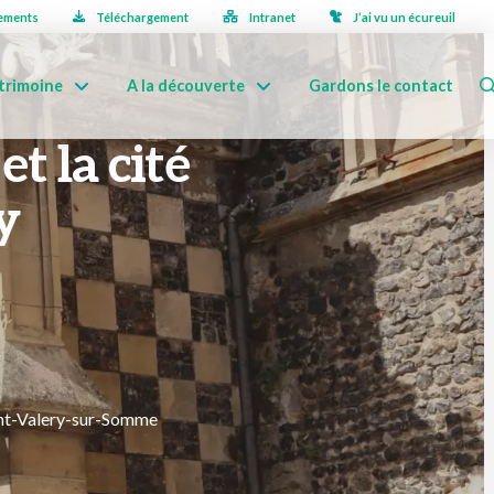
ements
Téléchargement
Intranet
J’ai vu un écureuil
trimoine
A la découverte
Gardons le contact
et la cité
y
aint-Valery-sur-Somme