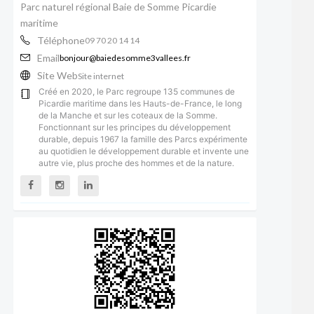
Parc naturel régional Baie de Somme Picardie
maritime
Téléphone
09 70 20 14 14
Email
bonjour@baiedesomme3vallees.fr
Site Web
Site internet
Créé en 2020, le Parc regroupe 135 communes de
Picardie maritime dans les Hauts-de-France, le long
de la Manche et sur les coteaux de la Somme.
Fonctionnant sur les principes du développement
durable, depuis 1967 la famille des Parcs expérimente
au quotidien le développement durable et invente une
autre vie, plus proche des hommes et de la nature.