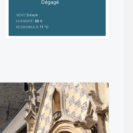
Dégagé
VENT:
5
Km/h
HUMIDITÉ:
88
%
RESSEMBLE À:
11
°C