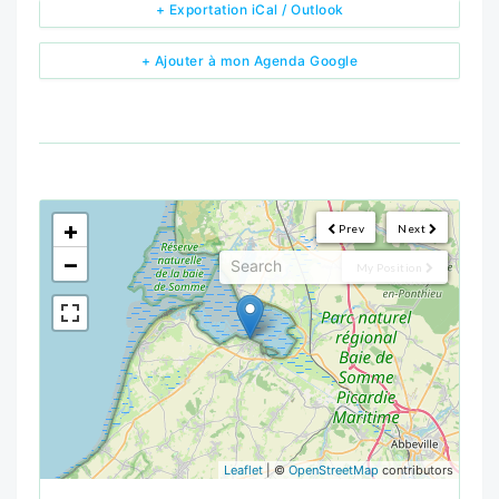
+ Exportation iCal / Outlook
+ Ajouter à mon Agenda Google
<!--
-->
+
Prev
Next
−
My Position
Leaflet
| ©
OpenStreetMap
contributors