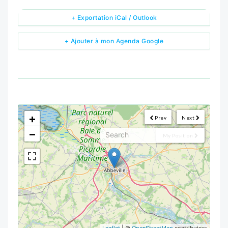
+ Exportation iCal / Outlook
+ Ajouter à mon Agenda Google
<!--
-->
+
Prev
Next
−
My Position
Leaflet
| ©
OpenStreetMap
contributors