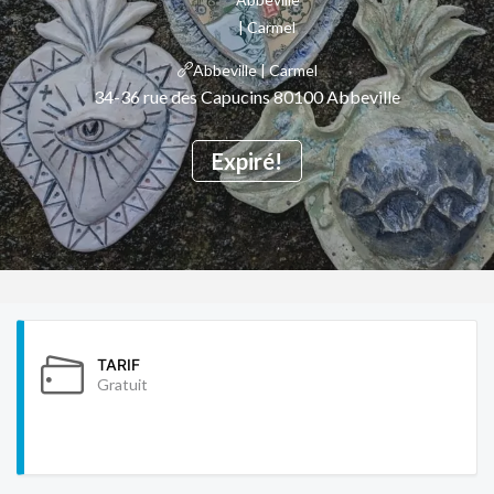
Abbeville | Carmel
34-36 rue des Capucins 80100 Abbeville
Expiré!
TARIF
Gratuit