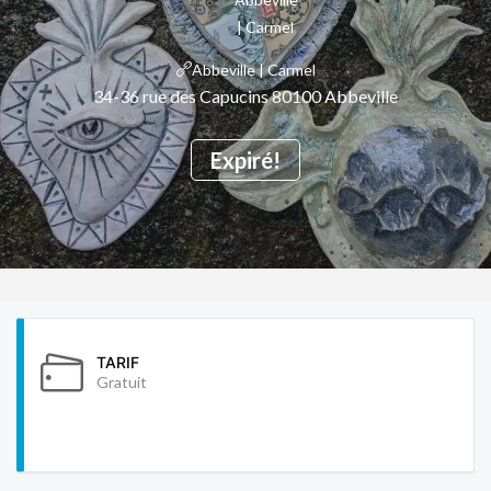
Abbeville | Carmel
34-36 rue des Capucins 80100 Abbeville
Expiré!
TARIF
Gratuit