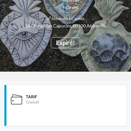
Abbeville | Carmel
34-36 rue des Capucins 80100 Abbeville
Expiré!
TARIF
Gratuit