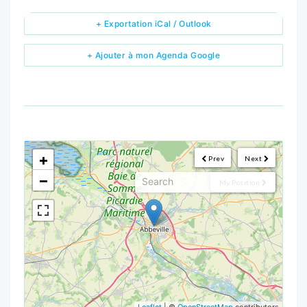
+ Exportation iCal / Outlook
+ Ajouter à mon Agenda Google
<!--
-->
+
Prev
Next
−
My Position
Leaflet
| ©
OpenStreetMap
contributors