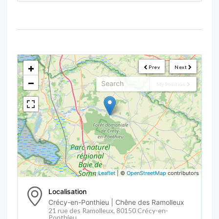
<!--
-->
+
Prev
Next
−
My Position
Leaflet
| ©
OpenStreetMap
contributors
Localisation
Crécy-en-Ponthieu | Chêne des Ramolleux
21 rue des Ramolleux, 80150 Crécy-en-
Ponthieu