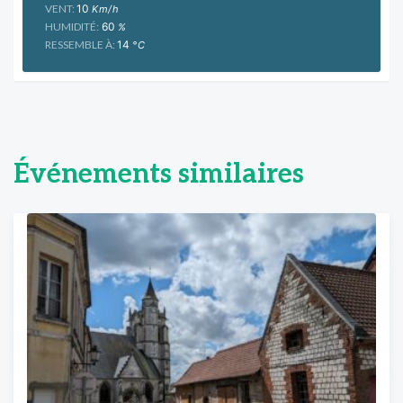
VENT:
10
Km/h
HUMIDITÉ:
60
%
RESSEMBLE À:
14
°C
Événements similaires