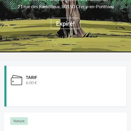
21 rue des Ramolleux, 80150 Crécy-en-Ponthieu
Expiré!
TARIF
6.00 €
Nature