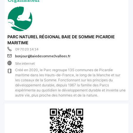
Organisateur
PARC NATUREL RÉGIONAL BAIE DE SOMME PICARDIE
MARITIME
09 70 20 14 14
bonjour@baiedesomme3vallees.fr
Site internet
Créé en 2020, le Parc regroupe 135 communes de Picardie
maritime dans les Hauts-de-France, le long de la Manche et sur
les coteaux de la Somme. Fonctionnant sur les principes du
développement durable, depuis 1967 la famille des Parcs
expérimente au quotidien le développement durable et invente une
autre vie, plus proche des hommes et de la nature.