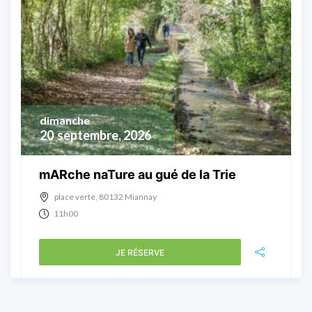
dimanche
20
septembre, 2026
mARche naTure au gué de la Trie
place verte, 80132 Miannay
11h00
JE RÉSERVE