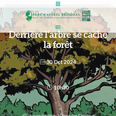
Derrière l’arbre se cache
la forêt
30 Oct 2024
10h30
Crécy-en-Ponthieu | Chêne des Ramolleux