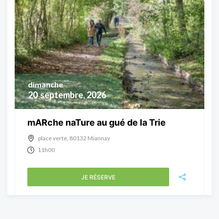
dimanche
20
septembre, 2026
mARche naTure au gué de la Trie
place verte, 80132 Miannay
11h00
JE RÉSERVE