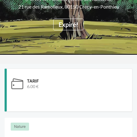
21 rue des Ramolleux, 80150 Crécy-en-Ponthieu
Expiré!
TARIF
6.00 €
Nature