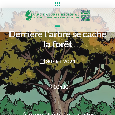
Derrière l’arbre se cache
la forêt
30 Oct 2024
10h30
Crécy-en-Ponthieu | Chêne des Ramolleux