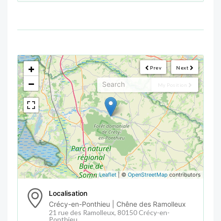
<!--
-->
+
Prev
Next
−
My Position
Leaflet
| ©
OpenStreetMap
contributors
Localisation
Crécy-en-Ponthieu | Chêne des Ramolleux
21 rue des Ramolleux, 80150 Crécy-en-
Ponthieu