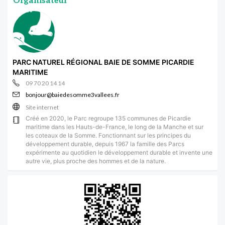
Organisateur
PARC NATUREL RÉGIONAL BAIE DE SOMME PICARDIE
MARITIME
09 70 20 14 14
bonjour@baiedesomme3vallees.fr
Site internet
Créé en 2020, le Parc regroupe 135 communes de Picardie
maritime dans les Hauts-de-France, le long de la Manche et sur
les coteaux de la Somme. Fonctionnant sur les principes du
développement durable, depuis 1967 la famille des Parcs
expérimente au quotidien le développement durable et invente une
autre vie, plus proche des hommes et de la nature.