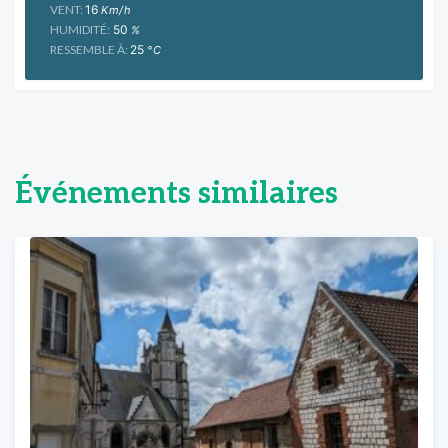
VENT:
16
Km/h
HUMIDITÉ:
50
%
RESSEMBLE À:
25
°C
Événements similaires