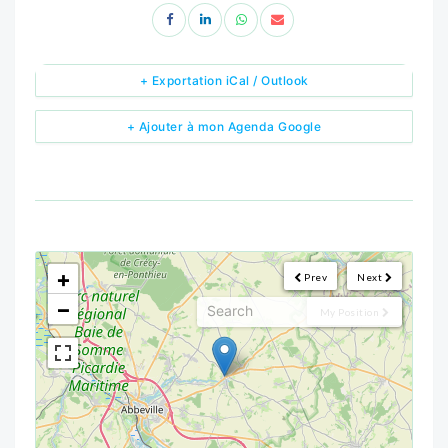
+ Exportation iCal / Outlook
+ Ajouter à mon Agenda Google
<!--
-->
+
Prev
Next
−
My Position