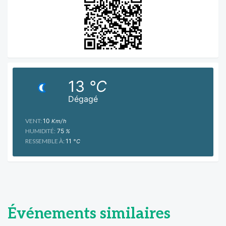
13
°C
Dégagé
VENT:
10
Km/h
HUMIDITÉ:
75
%
RESSEMBLE À:
11
°C
Événements similaires