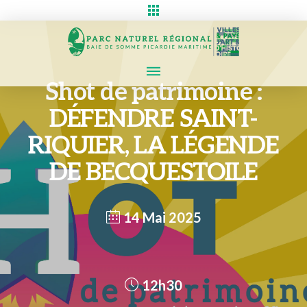
Shot de patrimoine :
DÉFENDRE SAINT-
RIQUIER, LA LÉGENDE
DE BECQUESTOILE
14 Mai 2025
12h30