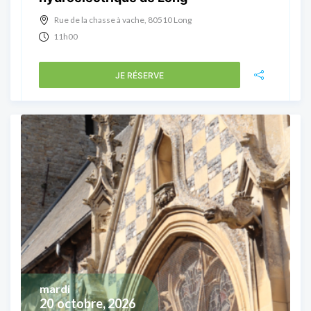
Rue de la chasse à vache, 80510 Long
11h00
JE RÉSERVE
mardi
20
octobre, 2026