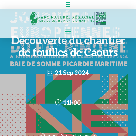
Découverte du chantier
de fouilles de Caours
21 Sep 2024
11h00
Caours | Site archéologique