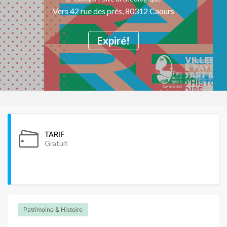
Vers 42 rue des prés, 80312 Caours
Expiré!
TARIF
Gratuit
Patrimoine & Histoire