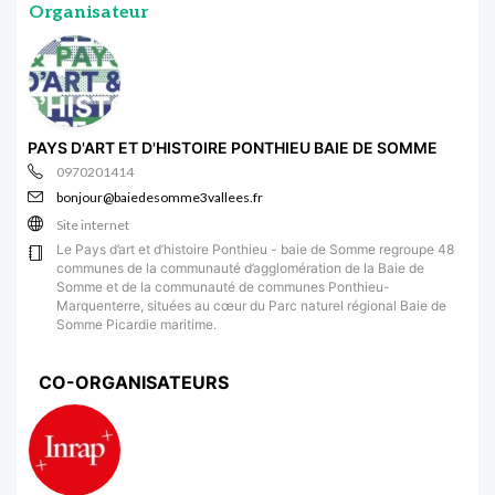
Organisateur
PAYS D'ART ET D'HISTOIRE PONTHIEU BAIE DE SOMME
0970201414
bonjour@baiedesomme3vallees.fr
Site internet
Le Pays d’art et d’histoire Ponthieu - baie de Somme regroupe 48
communes de la communauté d’agglomération de la Baie de
Somme et de la communauté de communes Ponthieu-
Marquenterre, situées au cœur du Parc naturel régional Baie de
Somme Picardie maritime.
CO-ORGANISATEURS