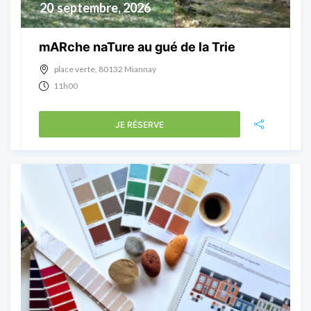
20
septembre, 2026
mARche naTure au gué de la Trie
place verte, 80132 Miannay
11h00
JE RÉSERVE