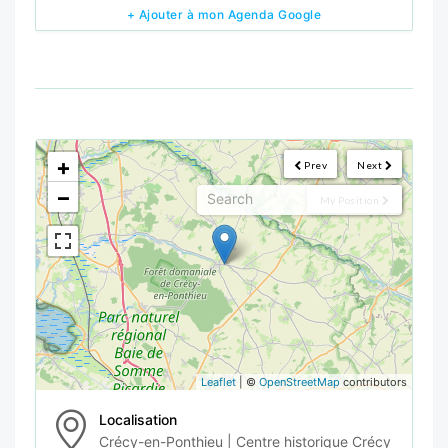
+ Ajouter à mon Agenda Google
<!--
-->
+
Prev
Next
−
My Position
Leaflet
| ©
OpenStreetMap
contributors
Localisation
Crécy-en-Ponthieu | Centre historique Crécy