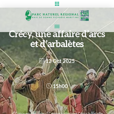
Crécy, une affaire d’arcs
et d’arbalètes
12 Oct 2025
15h00
Crécy-en-Ponthieu | Centre historique Crécy la bataille