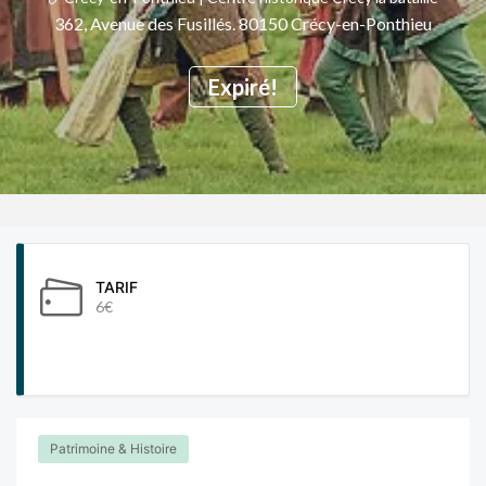
362, Avenue des Fusillés. 80150 Crécy-en-Ponthieu
Expiré!
TARIF
6€
Patrimoine & Histoire