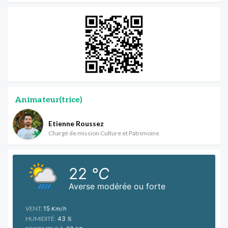
Animateur(trice)
Etienne Roussez
Chargé de mission Culture et Patrimoine
22
°C
Averse modérée ou forte
VENT:
15
Km/h
HUMIDITÉ:
43
%