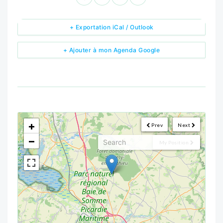
+ Exportation iCal / Outlook
+ Ajouter à mon Agenda Google
<!--
-->
+
Prev
Next
−
My Position