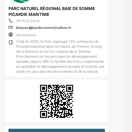
PARC NATUREL RÉGIONAL BAIE DE SOMME
PICARDIE MARITIME
09 70 20 14 14
bonjour@baiedesomme3vallees.fr
Site internet
Créé en 2020, le Parc regroupe 135 communes de
Picardie maritime dans les Hauts-de-France, le long
de la Manche et sur les coteaux de la Somme.
Fonctionnant sur les principes du développement
durable, depuis 1967 la famille des Parcs expérimente
au quotidien le développement durable et invente une
autre vie, plus proche des hommes et de la nature.