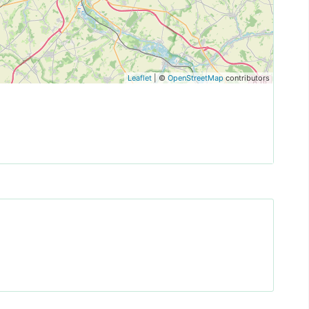
Leaflet
| ©
OpenStreetMap
contributors