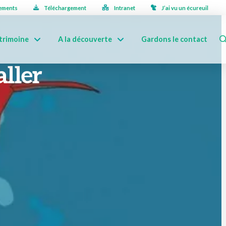
ements
Téléchargement
Intranet
J’ai vu un écureuil
trimoine
A la découverte
Gardons le contact
aller