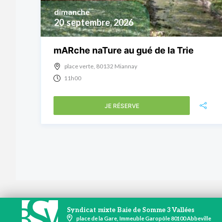
dimanche
20
septembre, 2026
mARche naTure au gué de la Trie
place verte, 80132 Miannay
11h00
JE RÉSERVE
Syndicat mixte Baie de Somme 3 Vallées
place de la Gare, Immeuble Garopôle 80100 Abbeville