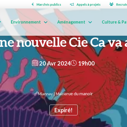
Marchés publics
Appels à projets
Recrut
Environnement
Aménagement
Culture & Pa
e nouvelle Cie Ca va 
20 Avr 2024
19h00
rue du manoir
Miannay | Mairie
Expiré!