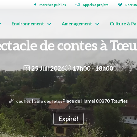
Marchés publics
Appels à projets
Recrut
Environnement
Aménagement
Culture & Pa
ctacle de contes à Tœu
25 Juil 2026
17h00 - 18h00
Place de Hamel 80870 Tœufles
Toeufles | Salle des fêtes
Expiré!