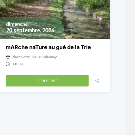
dimanche
20
septembre, 2026
mARche naTure au gué de la Trie
place verte, 80132 Miannay
11h00
JE RÉSERVE