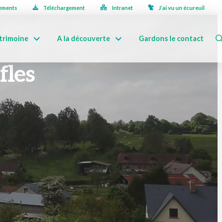
ements
Téléchargement
Intranet
J’ai vu un écureuil
trimoine
A la découverte
Gardons le contact
fles