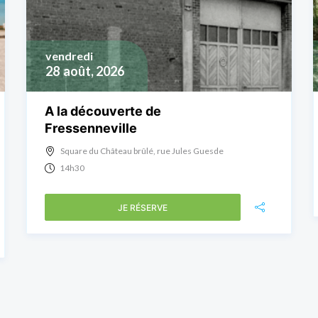
vendredi
28
août, 2026
A la découverte de
Fressenneville
Square du Château brûlé, rue Jules Guesde
14h30
JE RÉSERVE