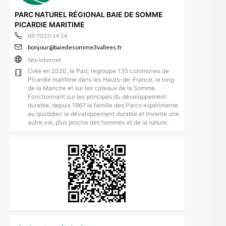
PARC NATUREL RÉGIONAL BAIE DE SOMME
PICARDIE MARITIME
09 70 20 14 14
bonjour@baiedesomme3vallees.fr
Site internet
Créé en 2020, le Parc regroupe 135 communes de
Picardie maritime dans les Hauts-de-France, le long
de la Manche et sur les coteaux de la Somme.
Fonctionnant sur les principes du développement
durable, depuis 1967 la famille des Parcs expérimente
au quotidien le développement durable et invente une
autre vie, plus proche des hommes et de la nature.