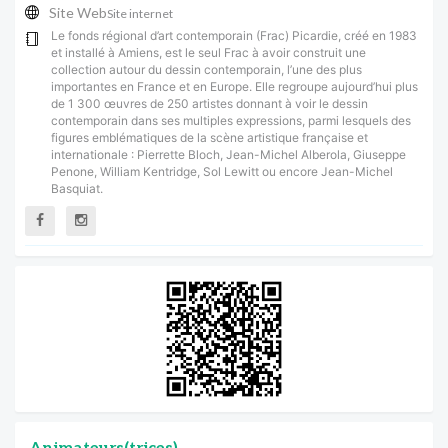
Site Web
Site internet
Le fonds régional d’art contemporain (Frac) Picardie, créé en 1983
et installé à Amiens, est le seul Frac à avoir construit une
collection autour du dessin contemporain, l’une des plus
importantes en France et en Europe. Elle regroupe aujourd’hui plus
de 1 300 œuvres de 250 artistes donnant à voir le dessin
contemporain dans ses multiples expressions, parmi lesquels des
figures emblématiques de la scène artistique française et
internationale : Pierrette Bloch, Jean-Michel Alberola, Giuseppe
Penone, William Kentridge, Sol Lewitt ou encore Jean-Michel
Basquiat.