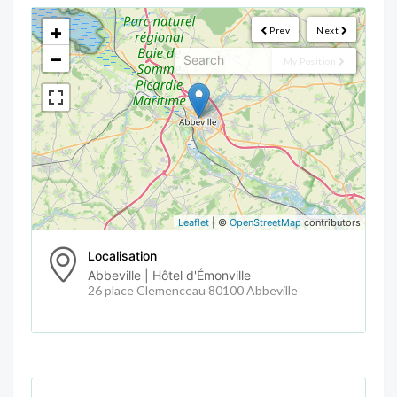
<!--
-->
+
Prev
Next
−
My Position
Leaflet
| ©
OpenStreetMap
contributors
Localisation
Abbeville | Hôtel d'Émonville
26 place Clemenceau 80100 Abbeville