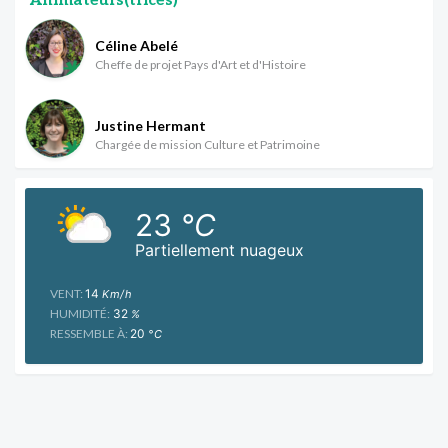
Animateurs(trices)
Céline Abelé
Cheffe de projet Pays d'Art et d'Histoire
Justine Hermant
Chargée de mission Culture et Patrimoine
23
°C
Partiellement nuageux
VENT:
14
Km/h
HUMIDITÉ:
32
%
RESSEMBLE À:
20
°C