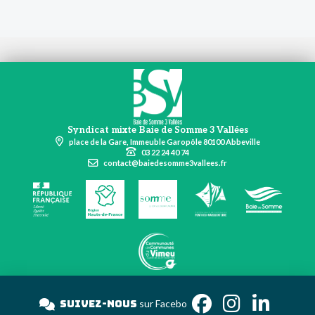
Syndicat mixte Baie de Somme 3 Vallées
place de la Gare, Immeuble Garopôle 80100 Abbeville
03 22 24 40 74
contact@baiedesomme3vallees.fr
Suivez-nous
sur Fac