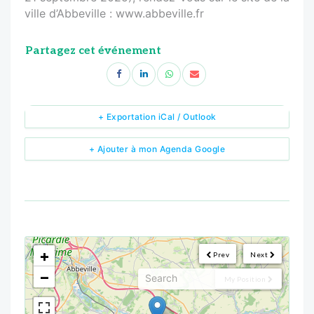
ville d’Abbeville : www.abbeville.fr
Partagez cet événement
+ Exportation iCal / Outlook
+ Ajouter à mon Agenda Google
<!--
-->
+
Prev
Next
−
My Position