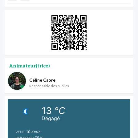
Animateur(trice)
Céline Csore
Responsable des publics
13
°C
Dégagé
VENT:
10
Km/h
HUMIDITÉ:
75
%