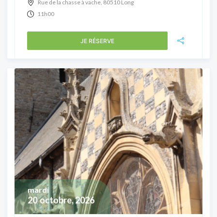
Rue de la chasse à vache, 80510 Long
11h00
JE RÉSERVE
mardi
20
octobre, 2026