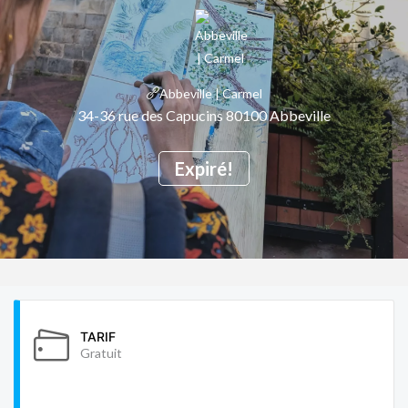
Abbeville | Carmel
34-36 rue des Capucins 80100 Abbeville
Expiré!
TARIF
Gratuit