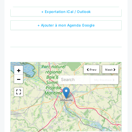
+ Exportation iCal / Outlook
+ Ajouter à mon Agenda Google
<!--
-->
+
Prev
Next
−
My Position