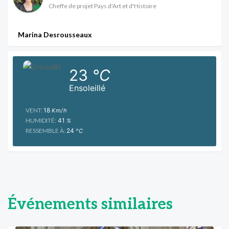
Cheffe de projet Pays d'Art et d'Histoire
Marina Desrousseaux
23
°C
Ensoleillé
VENT:
18
Km/h
HUMIDITÉ:
41
%
RESSEMBLE À:
24
°C
Événements similaires