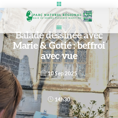
Balade dessinée avec
Marie & Gotié : beffroi
avec vue
10 Sep 2025
14h30