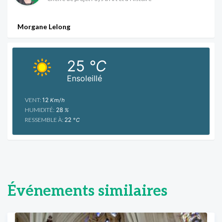
Morgane Lelong
25
°C
Ensoleillé
VENT:
12
Km/h
HUMIDITÉ:
28
%
RESSEMBLE À:
22
°C
Événements similaires