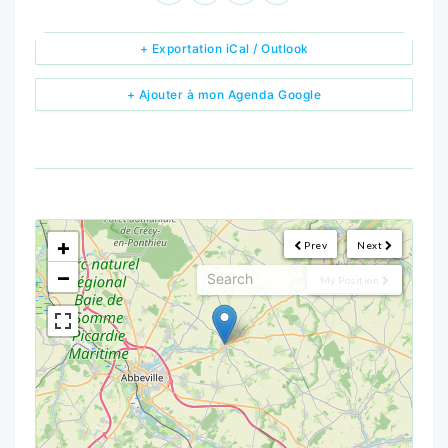
+ Exportation iCal / Outlook
+ Ajouter à mon Agenda Google
<!--
-->
+
Prev
Next
−
My Position