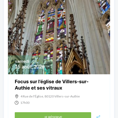
samedi
15
août, 2026
Focus sur l’église de Villers-sur-
Authie et ses vitraux
4 Rue de l'Église, 80120 Villers-sur-Authie
17h00
JE RÉSERVE