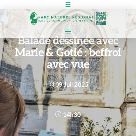
Balade dessinée avec
Marie & Gotié : beffroi
avec vue
09 Juil 2025
14h30