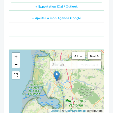
+ Exportation iCal / Outlook
+ Ajouter à mon Agenda Google
<!--
-->
+
Prev
Next
−
My Position
Leaflet
| ©
OpenStreetMap
contributors