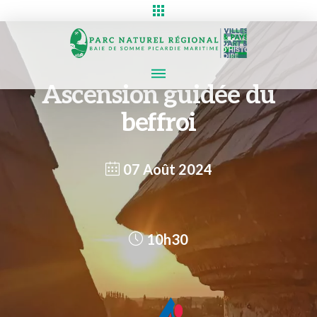
Ascension guidée du
beffroi
07 Août 2024
10h30