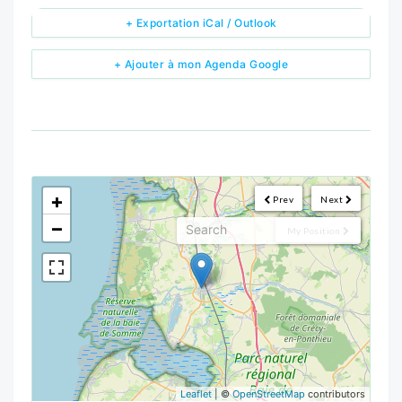
+ Exportation iCal / Outlook
+ Ajouter à mon Agenda Google
<!--
-->
+
Prev
Next
−
My Position
Leaflet
| ©
OpenStreetMap
contributors