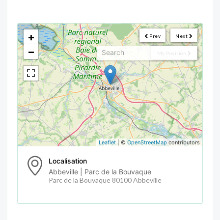
<!--
-->
+
Prev
Next
−
My Position
Leaflet
| ©
OpenStreetMap
contributors
Localisation
Abbeville | Parc de la Bouvaque
Parc de la Bouvaque 80100 Abbeville