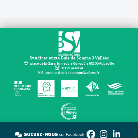
Syndicat mixte Baie de Somme 3 Vallées
place de la Gare, Immeuble Garopôle 80100 Abbeville
03 22 24 40 74
contact@baiedesomme3vallees.fr
Suivez-nous
sur Faceb