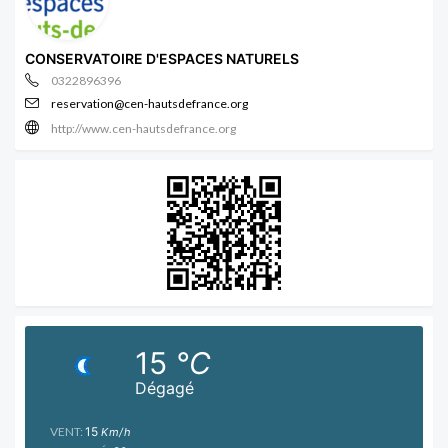
CONSERVATOIRE D'ESPACES NATURELS
0322896396
reservation@cen-hautsdefrance.org
http://www.cen-hautsdefrance.org
15
°C
Dégagé
VENT:
15
Km/h