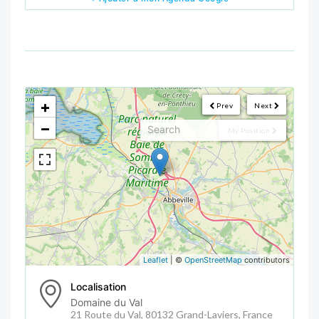
<!--
-->
+
Prev
Next
−
My Position
Leaflet
| ©
OpenStreetMap
contributors
Localisation
Domaine du Val
21 Route du Val, 80132 Grand-Laviers, France