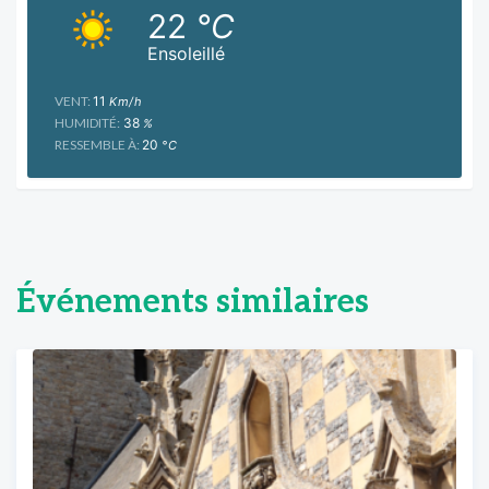
22
°C
Ensoleillé
VENT:
11
Km/h
HUMIDITÉ:
38
%
RESSEMBLE À:
20
°C
Événements similaires