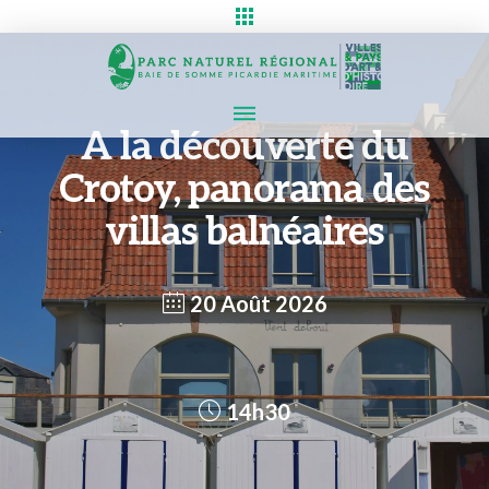
A la découverte du
Crotoy, panorama des
villas balnéaires
20 Août 2026
14h30