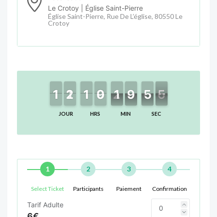
Le Crotoy | Église Saint-Pierre
Église Saint-Pierre, Rue De L’église, 80550 Le
Crotoy
1
1
1
1
2
2
1
1
1
1
1
1
9
9
0
0
2
1
1
0
9
9
0
5
5
4
5
5
JOUR
HRS
MIN
SEC
1
2
3
4
Select Ticket
Participants
Paiement
Confirmation
Tarif Adulte
6€