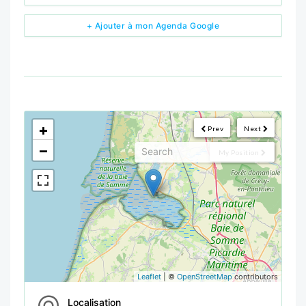
+ Ajouter à mon Agenda Google
<!--
-->
+
Prev
Next
−
My Position
Leaflet
| ©
OpenStreetMap
contributors
Localisation