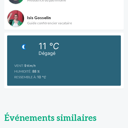
Médiatrice du patrimoine
Isis Gosselin
Guide conférencier vacataire
11
°C
Dégagé
VENT:
9
Km/h
HUMIDITÉ:
88
%
RESSEMBLE À:
10
°C
Événements similaires