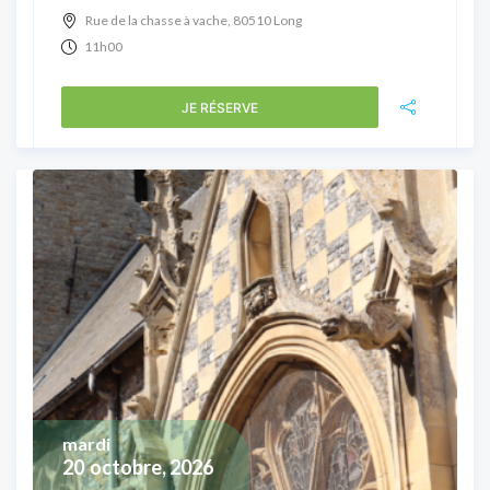
Rue de la chasse à vache, 80510 Long
11h00
JE RÉSERVE
mardi
20
octobre, 2026