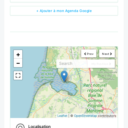
+ Ajouter à mon Agenda Google
<!--
-->
+
Prev
Next
−
My Position
Leaflet
| ©
OpenStreetMap
contributors
Localisation