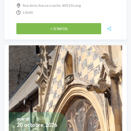
Rue de la chasse à vache, 80510 Long
11h00
+ D'INFOS
mardi
20
octobre, 2026