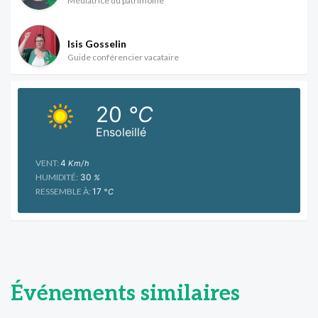
Médiatrice du patrimoine
Isis Gosselin
Guide conférencier vacataire
20
°C
Ensoleillé
VENT:
4
Km/h
HUMIDITÉ:
30
%
RESSEMBLE À:
17
°C
Événements similaires