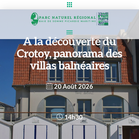
A la découverte du
Crotoy, panorama des
villas balnéaires
20 Août 2026
14h30