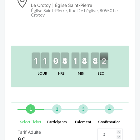
Le Crotoy | Église Saint-Pierre
Église Saint-Pierre, Rue De L’église, 80550 Le
Crotoy
1
1
1
1
1
1
1
1
9
9
0
0
4
4
3
3
1
1
1
1
4
4
3
3
4
4
3
3
2
1
1
JOUR
HRS
MIN
SEC
1
2
3
4
Select Ticket
Participants
Paiement
Confirmation
Tarif Adulte
6€