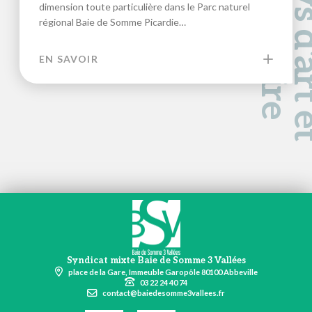
a
d
e
dimension toute particulière dans le Parc naturel
régional Baie de Somme Picardie…
EN SAVOIR
Syndicat mixte Baie de Somme 3 Vallées
place de la Gare, Immeuble Garopôle 80100 Abbeville
03 22 24 40 74
contact@baiedesomme3vallees.fr