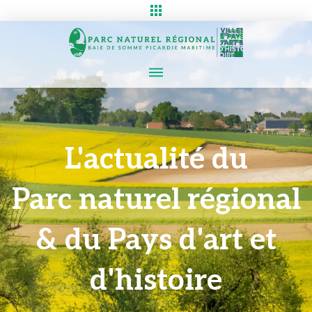
L'actualité du
Parc naturel régional
& du Pays d'art et
d'histoire