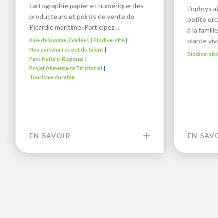
cartographie papier et numérique des
L’ophrys a
producteurs et points de vente de
petite or
Picardie maritime. Participez…
à la famil
plante vi
Baie de Somme 3 Vallées
Biodiversité
|
|
Nos partenaires ont du talent
|
Biodiversit
Parc Naturel Régional
|
Projet Alimentaire Térritorial
|
Tourisme durable
EN SAVOIR
EN SAV