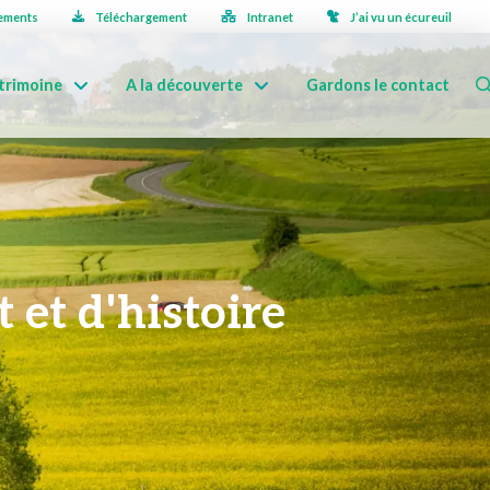
ements
Téléchargement
Intranet
J’ai vu un écureuil
trimoine
A la découverte
Gardons le contact
 et d'histoire