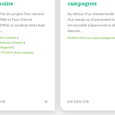
moine
campagnes
Par les projets Parc naturel
Au détour d’un chemin bordé 
PNR) et Pays d’art et
d’un marais ou d’une prairie hu
 (PAH), le syndicat mixte Baie
est possible d’apercevoir la s
e…
élancée…
é & Promotion
Biodiversité
Parc Naturel Régional
|
|
atrimoine
Emploi
|
|
l Régional
|
t d’Histoire
Recrutement
|
OIR
EN SAVOIR