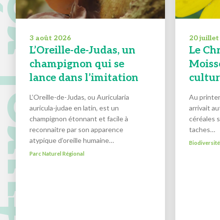
 naturel régional
3 août 2026
20 juille
L’Oreille-de-Judas, un
Le Ch
champignon qui se
Moisso
lance dans l’imitation
cultu
L’Oreille-de-Judas, ou Auricularia
Au printem
auricula-judae en latin, est un
arrivait a
champignon étonnant et facile à
céréales 
reconnaitre par son apparence
taches…
atypique d’oreille humaine…
Biodiversit
Parc Naturel Régional