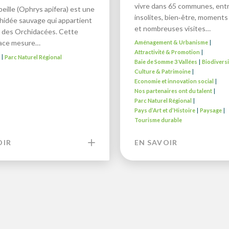
vivre dans 65 communes, entr
beille (Ophrys apifera) est une
insolites, bien‑être, moments 
chidée sauvage qui appartient
et nombreuses visites…
le des Orchidacées. Cette
vace mesure…
Aménagement & Urbanisme
|
Attractivité & Promotion
|
é
Parc Naturel Régional
|
Baie de Somme 3 Vallées
Biodiversi
|
Culture & Patrimoine
|
Economie et innovation social
|
Nos partenaires ont du talent
|
Parc Naturel Régional
|
Pays d’Art et d’Histoire
Paysage
|
|
Tourisme durable
OIR
EN SAVOIR