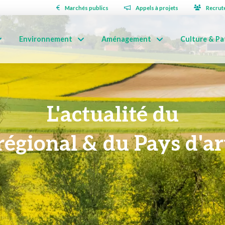
Marchés publics
Appels à projets
Recrut
Environnement
Aménagement
Culture & Pa
L'actualité du
régional & du Pays d'art