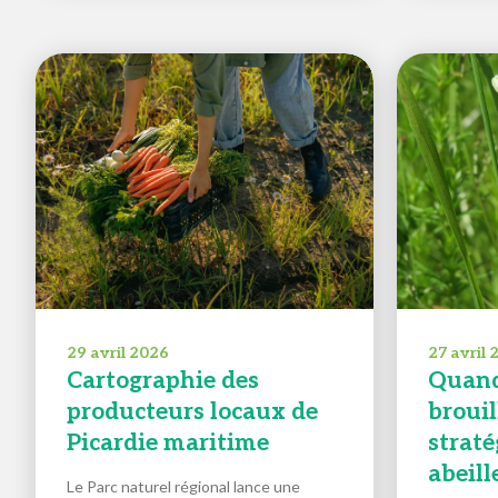
29 avril 2026
27 avril
Cartographie des
Quand
producteurs locaux de
brouill
Picardie maritime
straté
abeill
Le Parc naturel régional lance une