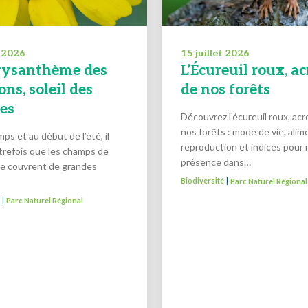
t 2026
15 juillet 2026
rysanthème des
L’Écureuil roux, a
ns, soleil des
de nos forêts
res
Découvrez l’écureuil roux, ac
nos forêts : mode de vie, alim
ps et au début de l’été, il
reproduction et indices pour 
utrefois que les champs de
présence dans…
se couvrent de grandes
Biodiversité
Parc Naturel Régional
|
é
Parc Naturel Régional
|