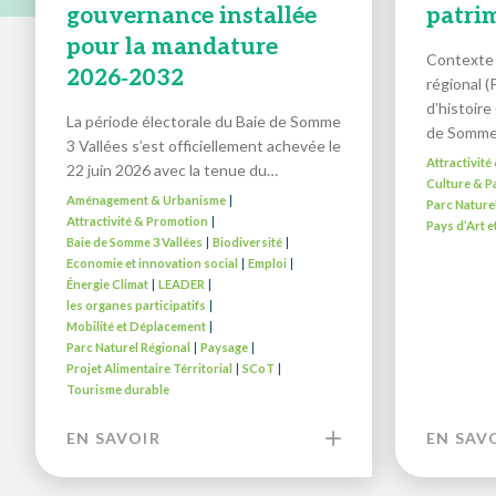
gouvernance installée
patri
pour la mandature
Contexte 
2026‑2032
régional (
d’histoire
La période électorale du Baie de Somme
de Somm
3 Vallées s’est officiellement achevée le
Attractivit
22 juin 2026 avec la tenue du…
Culture & P
Aménagement & Urbanisme
|
Parc Nature
Attractivité & Promotion
|
Pays d’Art e
Baie de Somme 3 Vallées
Biodiversité
|
|
Economie et innovation social
Emploi
|
|
Énergie Climat
LEADER
|
|
les organes participatifs
|
Mobilité et Déplacement
|
Parc Naturel Régional
Paysage
|
|
Projet Alimentaire Térritorial
SCoT
|
|
Tourisme durable
EN SAVOIR
EN SAV