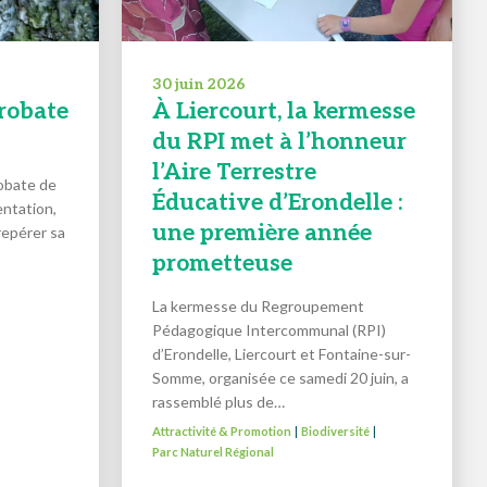
30 juin 2026
crobate
À Liercourt, la kermesse
du RPI met à l’honneur
l’Aire Terrestre
robate de
Éducative d’Erondelle :
entation,
une première année
repérer sa
prometteuse
La kermesse du Regroupement
Pédagogique Intercommunal (RPI)
d’Erondelle, Liercourt et Fontaine-sur-
Somme, organisée ce samedi 20 juin, a
rassemblé plus de…
Attractivité & Promotion
Biodiversité
|
|
Parc Naturel Régional