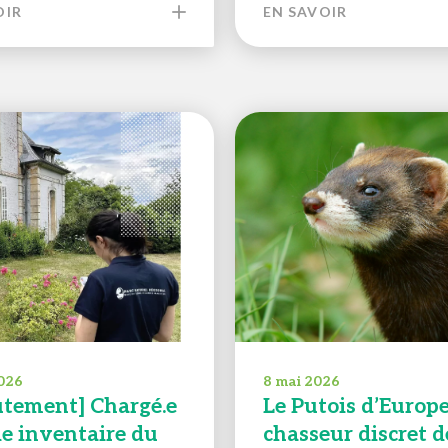
OIR
EN SAVOIR
026
8 mai 2026
utement] Chargé.e
Le Putois d’Europe
de inventaire du
chasseur discret d