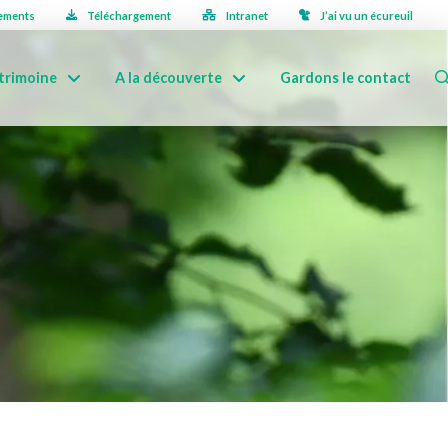
ements
Téléchargement
Intranet
J’ai vu un écureuil
trimoine
A la découverte
Gardons le contact