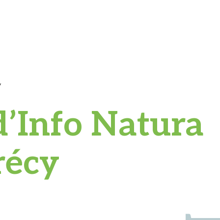
y
d’Info Natura
récy