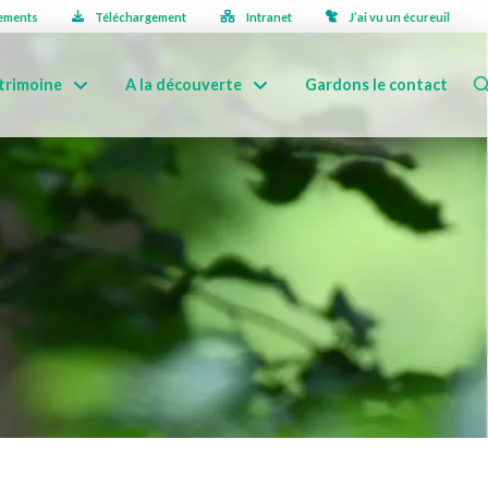
ements
Téléchargement
Intranet
J’ai vu un écureuil
trimoine
A la découverte
Gardons le contact