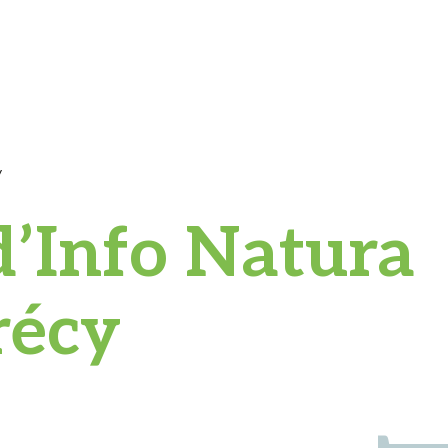
y
d’Info Natura
récy