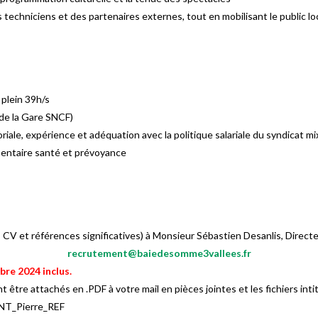
es techniciens et des partenaires externes, tout en mobilisant le public l
plein 39h/s
 de la Gare SNCF)
oriale, expérience et adéquation avec la politique salariale du syndicat m
mentaire santé et prévoyance
 CV et références significatives) à Monsieur Sébastien Desanlis, Directe
recrutement@baiedesomme3vallees.fr
bre 2024 inclus.
nt être attachés en .PDF à votre mail en pièces jointes et les fichiers in
NT_Pierre_REF