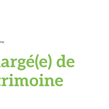
ine
argé(e) de
trimoine