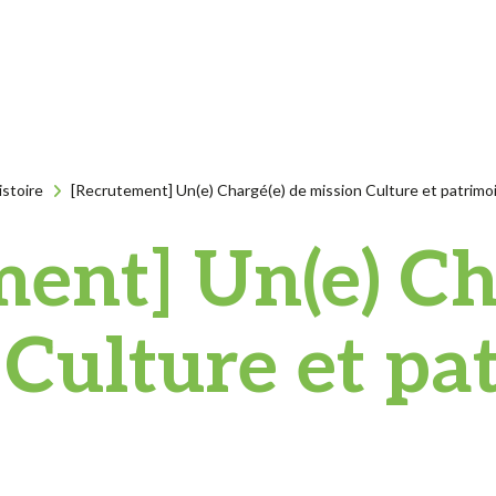
istoire
[Recrutement] Un(e) Chargé(e) de mission Culture et patrimo
ent] Un(e) Ch
 Culture et pa