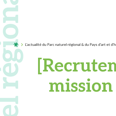
Acceuil
L'actualité du Parc naturel régional & du Pays d'art et d'h
[Recrutem
mission