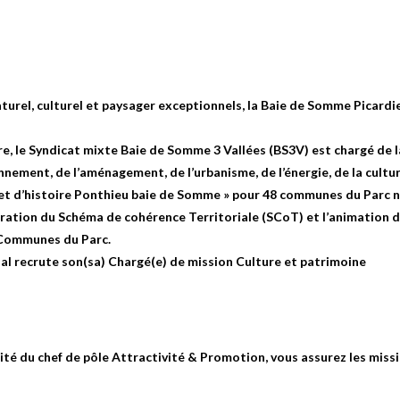
rel, culturel et paysager exceptionnels, la Baie de Somme Picardie
re, le Syndicat mixte Baie de Somme 3 Vallées (BS3V) est chargé de l
ement, de l’aménagement, de l’urbanisme, de l’énergie, de la culture
t et d’histoire Ponthieu baie de Somme » pour 48 communes du Parc n
ration du Schéma de cohérence Territoriale (SCoT) et l’animation du
 Communes du Parc.
nal recrute son(sa)
Chargé(e) de mission Culture et patrimoine
lité du chef de pôle Attractivité & Promotion, vous assurez les missi