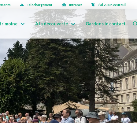
ements
Téléchargement
Intranet
J’ai vu un écureuil
trimoine
A la découverte
Gardons le contact