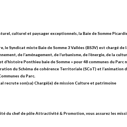
rel, culturel et paysager exceptionnels, la Baie de Somme Picardie
re, le Syndicat mixte Baie de Somme 3 Vallées (BS3V) est chargé de l
ement, de l’aménagement, de l’urbanisme, de l’énergie, de la culture
t et d’histoire Ponthieu baie de Somme » pour 48 communes du Parc n
ration du Schéma de cohérence Territoriale (SCoT) et l’animation du
 Communes du Parc.
nal recrute son(sa)
Chargé(e) de mission Culture et patrimoine
lité du chef de pôle Attractivité & Promotion, vous assurez les missi