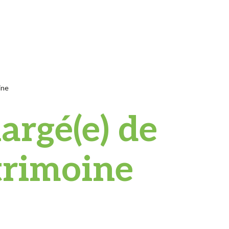
ine
argé(e) de
trimoine