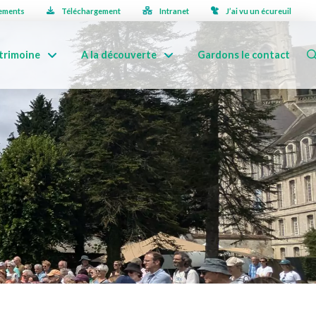
ements
Téléchargement
Intranet
J’ai vu un écureuil
trimoine
A la découverte
Gardons le contact