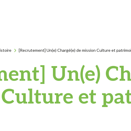
istoire
[Recrutement] Un(e) Chargé(e) de mission Culture et patrimo
ent] Un(e) Ch
 Culture et pa