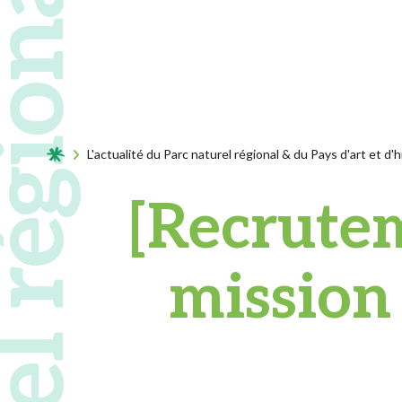
Acceuil
L'actualité du Parc naturel régional & du Pays d'art et d'h
[Recrutem
mission