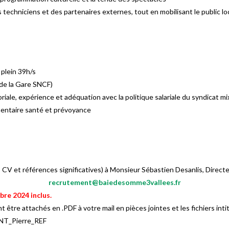
es techniciens et des partenaires externes, tout en mobilisant le public l
plein 39h/s
 de la Gare SNCF)
oriale, expérience et adéquation avec la politique salariale du syndicat m
mentaire santé et prévoyance
 CV et références significatives) à Monsieur Sébastien Desanlis, Directe
recrutement@baiedesomme3vallees.fr
bre 2024 inclus.
nt être attachés en .PDF à votre mail en pièces jointes et les fichiers in
NT_Pierre_REF